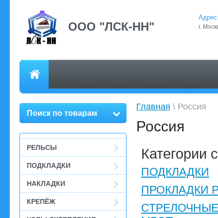
Адрес
ООО "ЛСК-НН"
г. Моск
О компании
Главная
ОБЪЯВЛЕНИЯ
Карта сайта
НА
Главная
\ Россия
Поиск по товарам
Россия
Подписаться на наши предложения, прайс, закупки материалов, 
РЕЛЬСЫ
Категории 
ПОДКЛАДКИ
ПОДКЛАДКИ
НАКЛАДКИ
ПРОКЛАДКИ 
КРЕПЁЖ
СТРЕЛОЧНЫЕ 