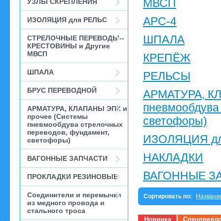
МВСП
УЗЛЫ СКРЕПЛЕНИЯ
АРС-4
ИЗОЛЯЦИЯ для РЕЛЬС
ШПАЛА
СТРЕЛОЧНЫЕ ПЕРЕВОДЫ--
КРЕСТОВИНЫ и Другие
МВСП
КРЕПЁЖ
ШПАЛА
РЕЛЬСЫ
БРУС ПЕРЕВОДНОЙ
АРМАТУРА, КЛ
пневмообдува 
АРМАТУРА, КЛАПАНЫ ЭПК и
прочее (Системы
светофоры)
пневмообдува стрелочных
переводов, фундамент,
ИЗОЛЯЦИЯ дл
светофоры)
НАКЛАДКИ
ВАГОННЫЕ ЗАПЧАСТИ
ВАГОННЫЕ З
ПРОКЛАДКИ РЕЗИНОВЫЕ
Соединители и перемычки
Сортировать по:
Названи
из медного провода и
стального троса
Новинка
Спецпредл