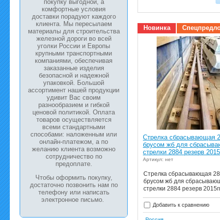
покупку выгодной, а
комфортные условия
доставки порадуют каждого
клиента. Мы пересылаем
Новинка
Спецпредл
материалы для строительства
железной дороги во всей
уголки России и Европы
крупными транспортными
компаниями, обеспечивая
заказанные изделия
безопасной и надежной
упаковкой. Большой
ассортимент нашей продукции
удивит Вас своим
разнообразием и гибкой
ценовой политикой. Оплата
товаров осуществляется
всеми стандартными
способами: наложенным или
Стрелка сбрасывающая 2
онлайн-платежом, а по
брусом жб для сбрасыв
желанию клиента возможно
стрелки 2884 резерв 2015
сотрудничество по
Артикул: нет
предоплате.
Стрелка сбрасывающая 28
Чтобы оформить покупку,
брусом жб для сбрасываю
достаточно позвонить нам по
стрелки 2884 резерв 2015г
телефону или написать
электронное письмо.
Добавить к сравнению
Россия