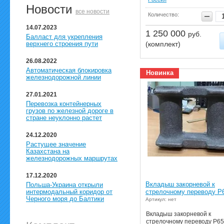
Новости
все новости
Количество:
14.07.2023
1 250 000
руб.
Балласт для укрепления
верхнего строения пути
(комплект)
26.08.2022
Автоматическая блокировка
Новинка
железнодорожной линии
27.01.2021
Перевозка контейнерных
грузов по железной дороге в
стране неуклонно растет
24.12.2020
Растущее значение
Казахстана на
железнодорожных маршрутах
17.12.2020
Вкладыш закорневой к
Польша-Украина открыли
интермодальный коридор от
стрелочному переводу Р
Черного моря до Балтики
Артикул: нет
Вкладыш закорневой к
стрелочному переводу Р65